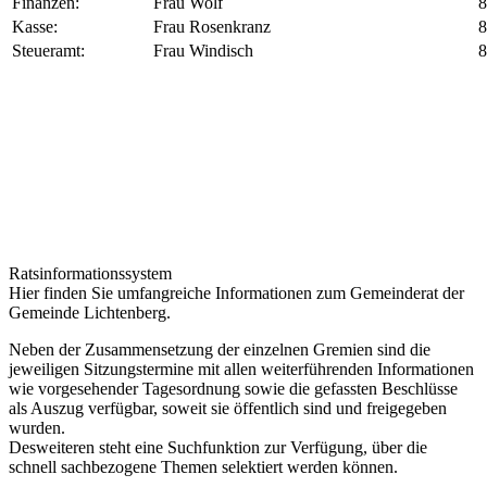
Finanzen:
Frau Wolf
861
Kasse:
Frau Rosenkranz
861
Steueramt:
Frau Windisch
861
Ratsinformationssystem
Hier finden Sie umfangreiche Informationen zum Gemeinderat der
Gemeinde Lichtenberg.
Neben der Zusammensetzung der einzelnen Gremien sind die
jeweiligen Sitzungstermine mit allen weiterführenden Informationen
wie vorgesehender Tagesordnung sowie die gefassten Beschlüsse
als Auszug verfügbar, soweit sie öffentlich sind und freigegeben
wurden.
Desweiteren steht eine Suchfunktion zur Verfügung, über die
schnell sachbezogene Themen selektiert werden können.