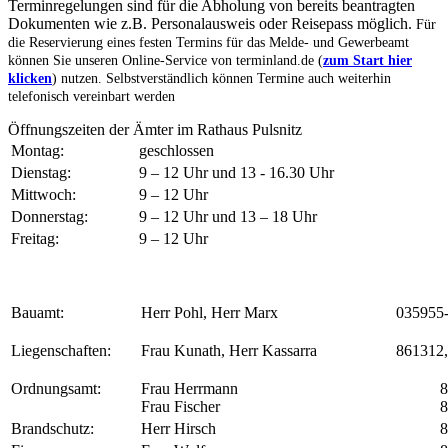
Terminregelungen sind für die Abholung von bereits beantragten
Dokumenten wie z.B. Personalausweis oder Reisepass möglich.
Für
die Reservierung eines festen Termins für das Melde- und Gewerbeamt
können Sie unseren Online-Service von terminland.de (
zum Start hier
klicken
) nutzen. Selbstverständlich können Termine auch weiterhin
telefonisch vereinbart werden
Öffnungszeiten der Ämter im Rathaus Pulsnitz
Montag:
geschlossen
Dienstag:
9 – 12 Uhr und 13 - 16.30 Uhr
Mittwoch:
9 – 12 Uhr
Donnerstag:
9 – 12 Uhr und 13 – 18 Uhr
Freitag:
9 – 12 Uhr
Bauamt:
Herr Pohl, Herr Marx
035955
Liegenschaften:
Frau Kunath, Herr Kassarra
861312,
Ordnungsamt:
Frau Herrmann
861
Frau Fischer
861
Brandschutz:
Herr Hirsch
861